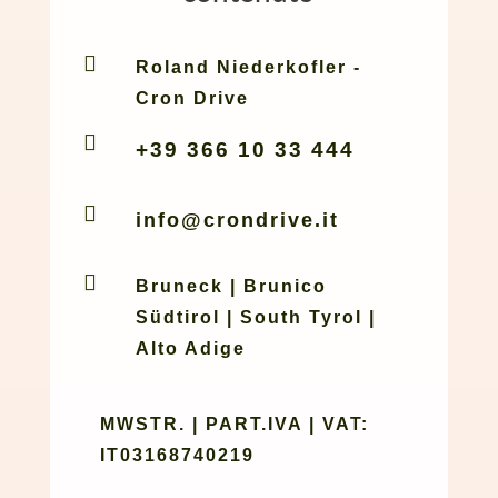

Roland Niederkofler -
Cron Drive

+39 366 10 33 444

info@crondrive.it

Bruneck | Brunico
Südtirol | South Tyrol |
Alto Adige
MWSTR. | PART.IVA | VAT:
IT03168740219