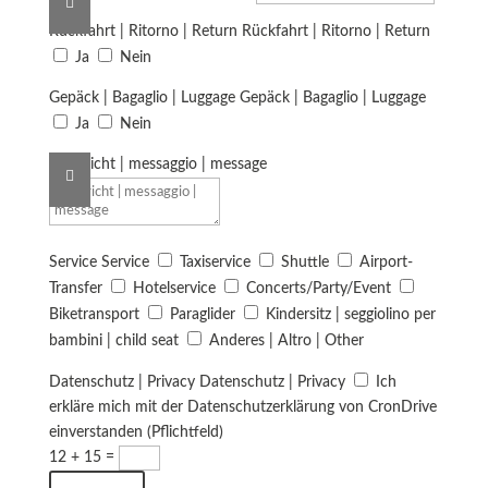
Rückfahrt | Ritorno | Return
Rückfahrt | Ritorno | Return
Ja
Nein
Gepäck | Bagaglio | Luggage
Gepäck | Bagaglio | Luggage
Ja
Nein
Nachricht | messaggio | message
Service
Service
Taxiservice
Shuttle
Airport-
Transfer
Hotelservice
Concerts/Party/Event
Biketransport
Paraglider
Kindersitz | seggiolino per
bambini | child seat
Anderes | Altro | Other
Datenschutz | Privacy
Datenschutz | Privacy
Ich
erkläre mich mit der Datenschutzerklärung von CronDrive
einverstanden (Pflichtfeld)
12 + 15
=